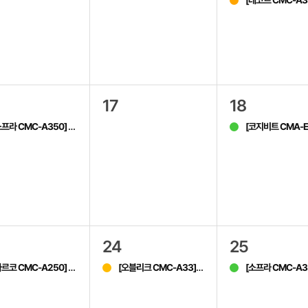
[데코르 CMC-A3
17
18
소프라 CMC-A350]
[코지비트 CMA-E407WL,E4
모바일 라이브
24
25
아르코 CMC-A250]
[오블리크 CMC-A33]
홈쇼핑
[소프라 CMC-A3
모바일 라이브