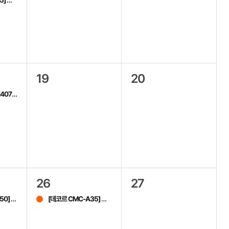
5]
홈쇼핑
19
20
08WL]
모바일 라이브
26
27
50]
[데코르 CMC-A35]
홈쇼핑
모바일 라이브