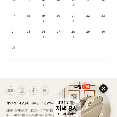
17
18
19
20
21
22
23
24
25
26
27
28
29
30
31
회사소개
매장안내
자료실
개인정보처리방침
에스크로서비스 가입확인
회사명 : 복정제형(주)
대표이사 : 이건영,이혜성
주소 : 04169 서울 마포구 새창로4라길 7 (복정빌딩)
사업자 등록번호 : 105-81-75799