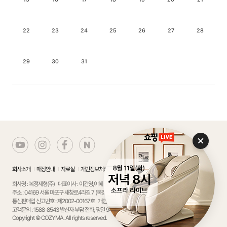
22
23
24
25
26
27
28
29
30
31
회사소개
매장안내
자료실
개인정보처리방침
에스크로서비스 가입확인
회사명 : 복정제형(주)
대표이사 : 이건영,이혜성
주소 : 04169 서울 마포구 새창로4라길 7 (복정빌딩)
사업자 등록번호 : 105-81-75799
통신판매업 신고번호 : 제2002-00167호
개인정보 관리 책임자 : 이정우
고객문의 : 1588-8543
발신자 부담 전화, 평일 9시~18시(토,일 휴무)
Copyright © COZYMA. All rights reserved.