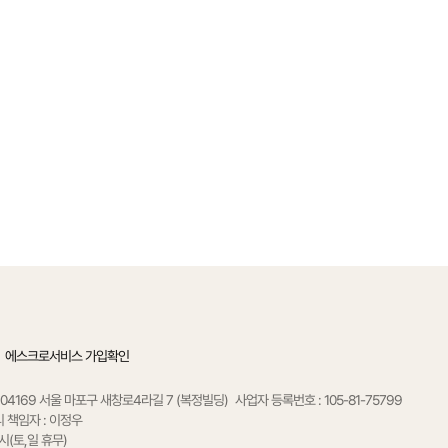
에스크로서비스 가입확인
: 04169 서울 마포구 새창로4라길 7 (복정빌딩)
사업자 등록번호 : 105-81-75799
 책임자 : 이정우
시(토,일 휴무)