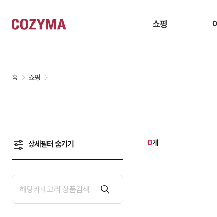
쇼핑
홈
쇼핑
0
개
상세필터
숨기기