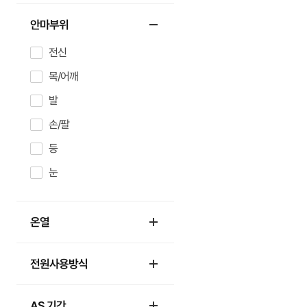
안마부위
전신
목/어깨
발
손/팔
등
눈
온열
전원사용방식
AS 기간