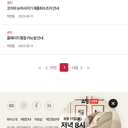
공지
코지마 눈마사지기 제품회수조치 안내
작성일
2023-09-11
공지
홈페이지 통합 리뉴얼 안내
작성일
2023-08-11
1
이전
다음
회사소개
매장안내
자료실
개인정보처리방침
에스크로서비스 가입확인
회사명 : 복정제형(주)
대표이사 : 이건영,이혜성